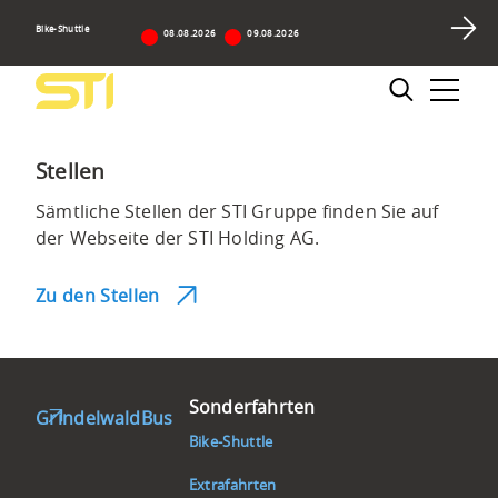
Navigieren
Sprunglinks
Zur
Zum
Suche
auf
Bike-Shuttle
Hauptnavigation
Inhalt
08.08.2026
09.08.2026
STI
Suchbox
Hauptnavigation
Bus
Suche
AG
Stellen
Sämtliche Stellen der STI Gruppe finden Sie auf
der Webseite der STI Holding AG.
Zu den Stellen
Footer
Sonderfahrten
GrindelwaldBus
Bike-Shuttle
Extrafahrten