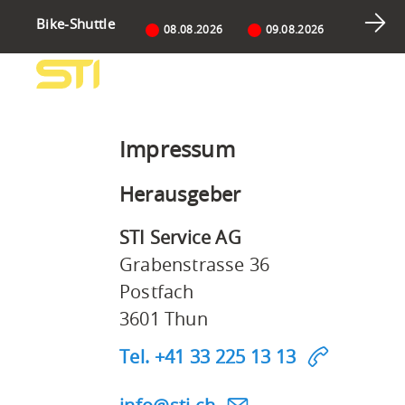
Navigieren
Sprunglinks
Zur
Zum
Suche
Bike-Shuttle
auf
08.08.2026
09.08.2026
Hauptnavigation
Inhalt
STI
Suchbox
Hauptnavigation
Bus
AG
Impressum
Herausgeber
STI Service AG
Grabenstrasse 36
Postfach
3601 Thun
Tel. +41 33 225 13 13