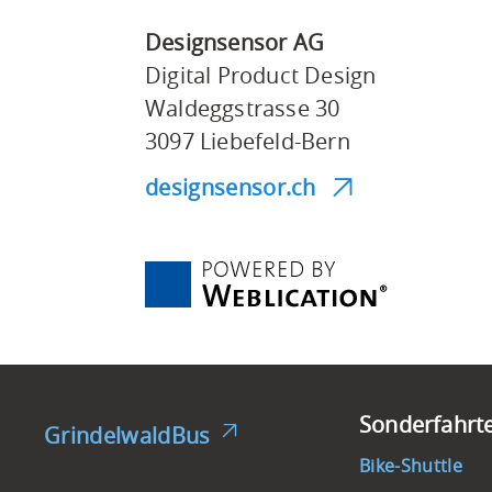
Designsensor AG
Digital Product Design
Waldeggstrasse 30
3097 Liebefeld-Bern
designsensor.ch
Footer
Sonderfahrt
GrindelwaldBus
Bike-Shuttle