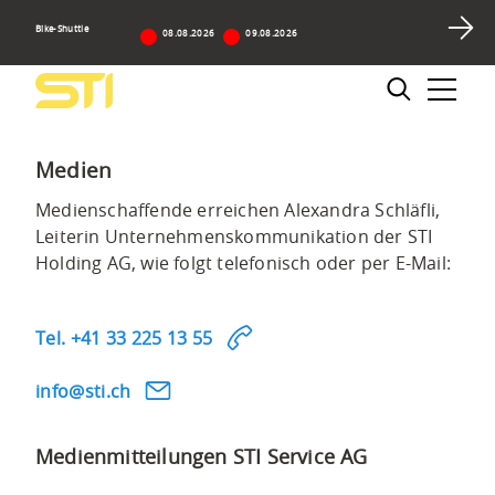
Navigieren
Sprunglinks
Zur
Zum
Suche
auf
Bike-Shuttle
Hauptnavigation
Inhalt
08.08.2026
09.08.2026
STI
Suchbox
Hauptnavigation
Bus
Suche
AG
Medien
Medienschaffende erreichen Alexandra Schläfli,
Leiterin Unternehmenskommunikation der STI
Holding AG, wie folgt telefonisch oder per E-Mail:
Tel. +41 33 225 13 55
nf
st
ch
Medienmitteilungen STI Service AG